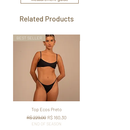
Related Products
BEST SELLER
BEST SELLER
Top Ecos Preto
Regular Price
Sale Price
R$ 229,00
R$ 160,30
END OF SEASON