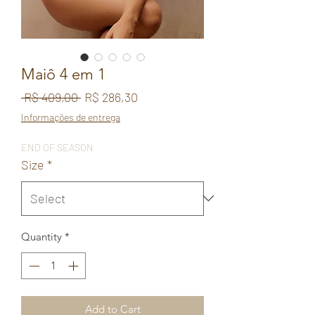
Maiô 4 em 1
Regular
Sale
 R$ 409,00 
R$ 286,30
Price
Price
Informações de entrega
END OF SEASON
Size
*
Quantity
*
Add to Cart