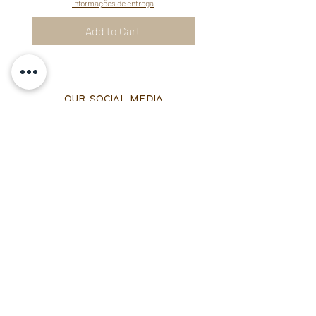
Informações de entrega
Add to Cart
OUR SOCIAL MEDIA
Whatsapp:
+55 (21) 98218-5032
Email: laharabrand@gmail.com