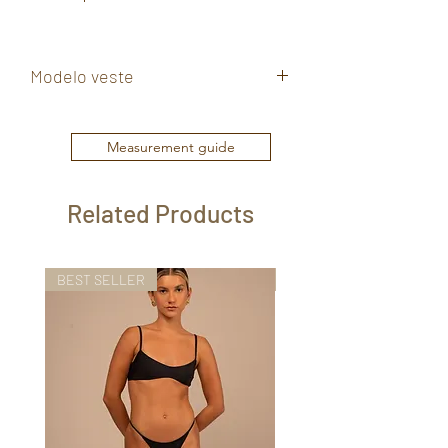
Modelo veste
P
Measurement guide
Related Products
BEST SELLER
BEST SELLER