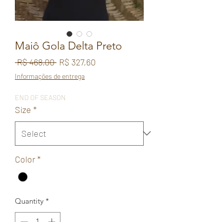
Maiô Gola Delta Preto
Regular
Sale
 R$ 468,00 
R$ 327,60
Price
Price
Informações de entrega
END OF SEASON
Size
*
Color
*
Quantity
*