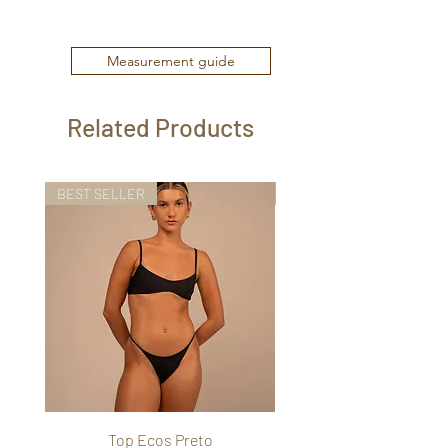
Measurement guide
Related Products
BEST SELLER
BEST SELLER
Top Ecos Preto