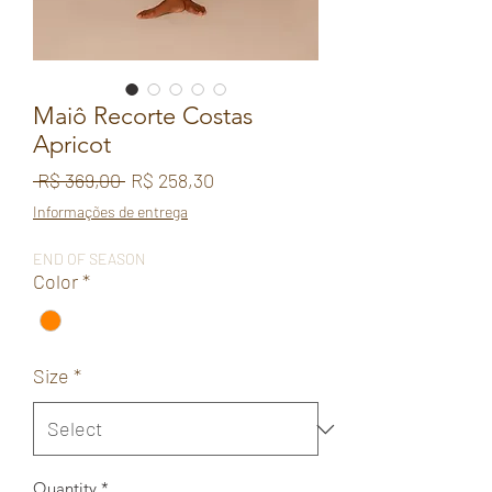
Maiô Recorte Costas
Apricot
Regular
Sale
 R$ 369,00 
R$ 258,30
Price
Price
Informações de entrega
END OF SEASON
Color
*
Size
*
Quantity
*