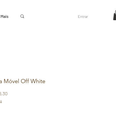
Mais
Entrar
a Móvel Off White
ar
Sale
6,30
Price
ga