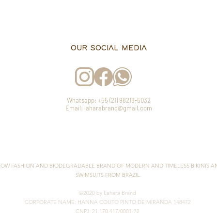
OUR SOCIAL MEDIA
Whatsapp: +55 (21) 98218-5032
Email: laharabrand@gmail.com
LOW FASHION AND BIODEGRADABLE BRAND OF MODERN AND TIMELESS BIKINIS A
SWIMSUITS FROM BRAZIL.
©2020 by Lahara Brand
CORPORATE NAME: HANNA COUTO PINTO DE MIRANDA 148472
CNPJ: 21.170.417/0001-72