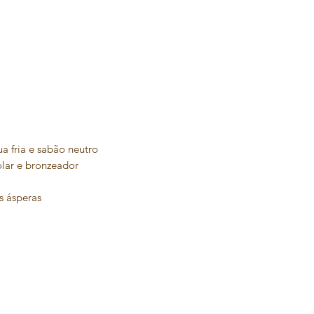
 fria e sabão neutro
olar e bronzeador
s ásperas