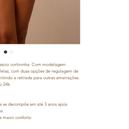
ássico cortininha. Com modelagem
aralelas, com duas opções de regulagem de
mitindo a retirada para outras amarrações.
o 24k.
e se decompõe em até 3 anos após
os
e maior conforto