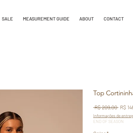
SALE
MEASUREMENT GUIDE
ABOUT
CONTACT
Top Cortininh
Regul
 R$ 209,00 
R$ 14
Price
Informações de entre
END OF SEASON