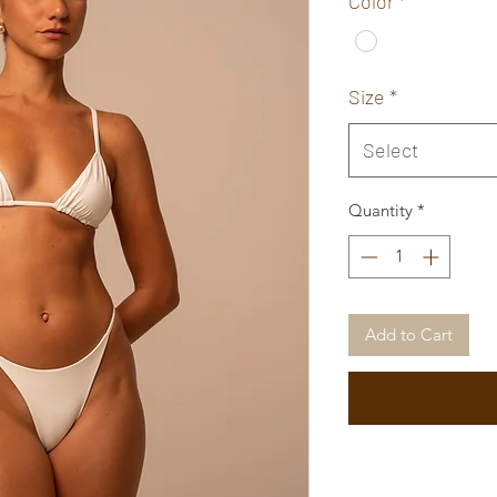
Color
*
Size
*
Select
Quantity
*
Add to Cart