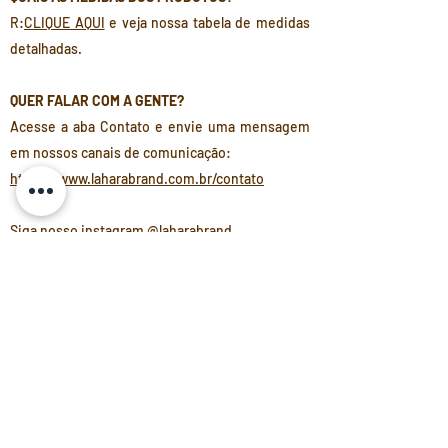
R:
CLIQUE AQUI
e veja nossa tabela de medidas
detalhadas.
QUER FALAR COM A GENTE?
Acesse a aba Contato e envie uma mensagem
em nossos canais de comunicação:
https://www.laharabrand.com.br/contato
Siga nosso instagram @laharabrand
NOSSAS REDES SOCIAIS
Whatsapp: (21) 98218-5032
E-mail: laharabrand@gmail.com