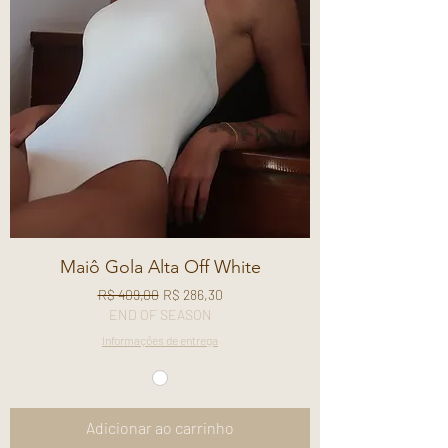
Maiô Gola Alta Off White
Preço normal
Preço promocional
R$ 409,00
R$ 286,30
END OF SEASON
Informações de entrega
Adicionar ao carrinho