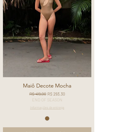
Maiô Decote Mocha
Preço normal
Preço promocional
R$ 419,00
R$ 293,30
END OF SEASON
Informações de entrega