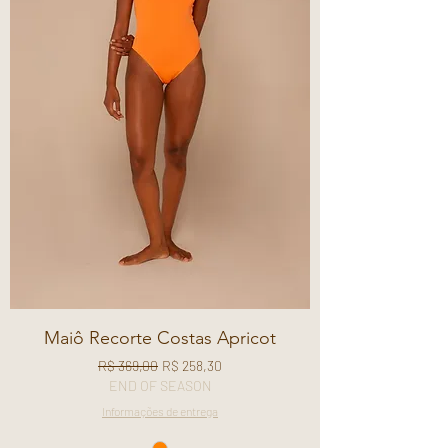
Maiô Recorte Costas Apricot
Preço normal
Preço promocional
R$ 369,00
R$ 258,30
END OF SEASON
Informações de entrega