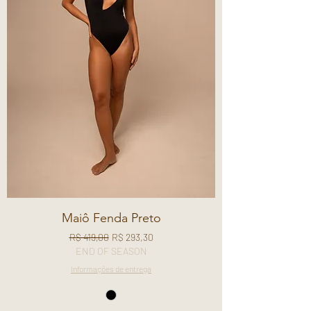
Maiô Fenda Preto
Preço normal
Preço promocional
R$ 419,00
R$ 293,30
END OF SEASON
Informações de entrega