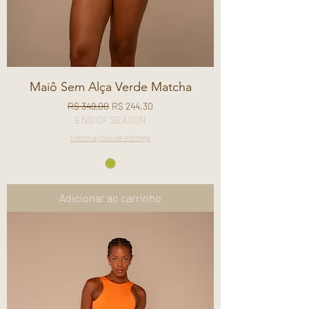
Maiô Sem Alça Verde Matcha
Preço normal
Preço promocional
R$ 349,00
R$ 244,30
END OF SEASON
Informações de entrega
Adicionar ao carrinho