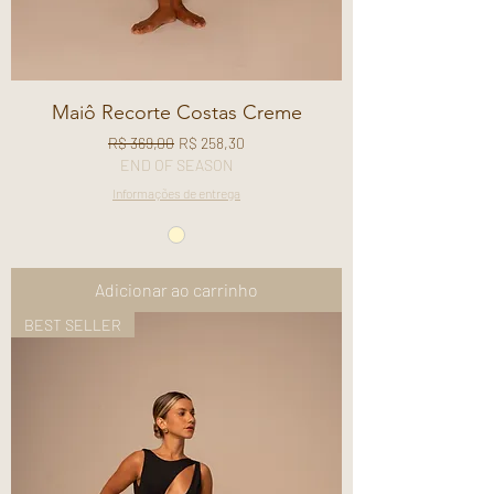
Maiô Recorte Costas Creme
Preço normal
Preço promocional
R$ 369,00
R$ 258,30
END OF SEASON
Informações de entrega
Adicionar ao carrinho
BEST SELLER