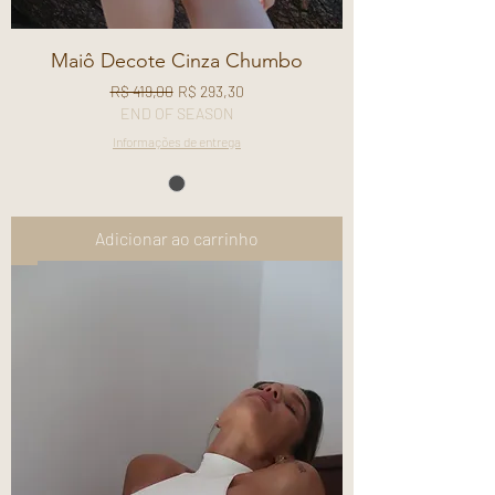
Maiô Decote Cinza Chumbo
Preço normal
Preço promocional
R$ 419,00
R$ 293,30
END OF SEASON
Informações de entrega
Adicionar ao carrinho