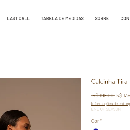
LAST CALL
TABELA DE MEDIDAS
SOBRE
CON
Calcinha Tira 
Preço
 R$ 198,00 
R$ 13
normal
Informações de entre
END OF SEASON
Cor
*