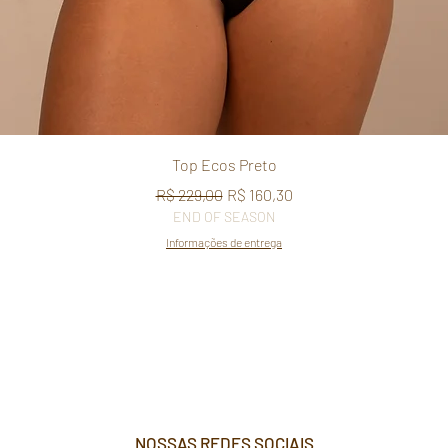
Visualização rápida
Top Ecos Preto
Preço normal
Preço promocional
R$ 229,00
R$ 160,30
END OF SEASON
Informações de entrega
NOSSAS REDES SOCIAIS