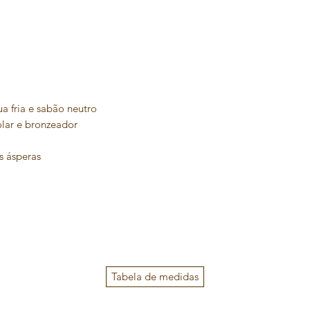
 fria e sabão neutro
olar e bronzeador
s ásperas
Tabela de medidas