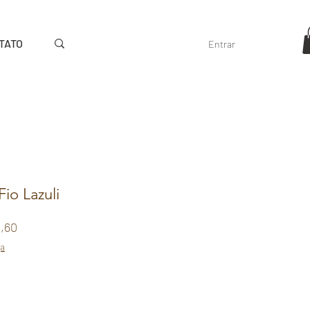
TATO
Entrar
Fio Lazuli
Preço
8,60
promocional
ga