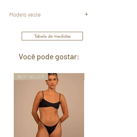
Modelo veste
P
Tabela de medidas
Você pode gostar:
BEST SELLER
BEST SELLER