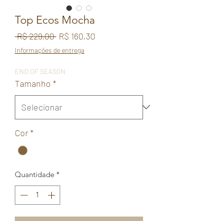
Top Ecos Mocha
Preço
Preço
 R$ 229,00 
R$ 160,30
normal
promocional
Informações de entrega
END OF SEASON
Tamanho
*
Cor
*
Quantidade
*