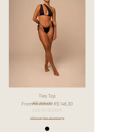
Ties Top
Regular Price
Sale Price
R$ 209,00
From
R$ 146,30
END OF SEASON
Informações de entrega