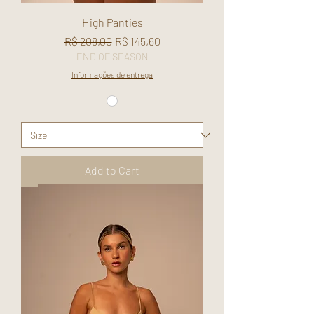
High Panties
Regular Price
Sale Price
R$ 208,00
R$ 145,60
END OF SEASON
Informações de entrega
Add to Cart