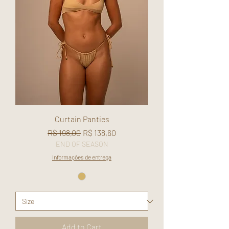
Curtain Panties
Regular Price
Sale Price
R$ 198,00
R$ 138,60
END OF SEASON
Informações de entrega
Add to Cart