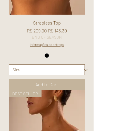
Strapless Top
Regular Price
Sale Price
R$ 209,00
R$ 146,30
END OF SEASON
Informações de entrega
Add to Cart
BEST SELLER