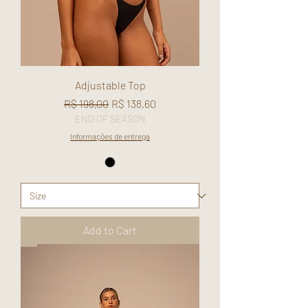
Adjustable Top
Regular Price
Sale Price
R$ 198,00
R$ 138,60
END OF SEASON
Informações de entrega
Add to Cart