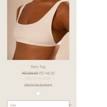
Reto Top
Regular Price
Sale Price
R$ 209,00
R$ 146,30
END OF SEASON
Informações de entrega