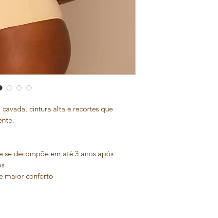
vada, cintura alta e recortes que
ente.
e se decompõe em até 3 anos após
os
e maior conforto