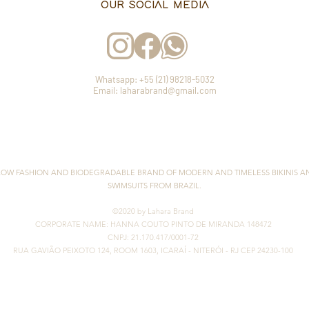
OUR SOCIAL MEDIA
Whatsapp: +55 (21) 98218-5032
Email: laharabrand@gmail.com
LOW FASHION AND BIODEGRADABLE BRAND OF MODERN AND TIMELESS BIKINIS A
SWIMSUITS FROM BRAZIL.
©2020 by Lahara Brand
CORPORATE NAME: HANNA COUTO PINTO DE MIRANDA 148472
CNPJ: 21.170.417/0001-72
RUA GAVIÃO PEIXOTO 124, ROOM 1603, ICARAÍ
- NITERÓI - RJ CEP 24230-100