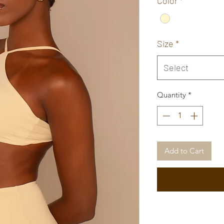
Color
*
Size
*
Select
Quantity
*
Add to Cart