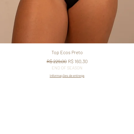
Quick View
Top Ecos Preto
Regular Price
Sale Price
R$ 229,00
R$ 160,30
END OF SEASON
Informações de entrega