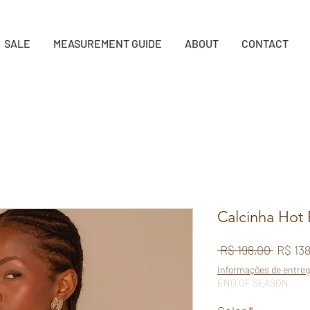
SALE
MEASUREMENT GUIDE
ABOUT
CONTACT
Calcinha Hot
Regula
 R$ 198,00 
R$ 13
Price
Informações de entre
END OF SEASON