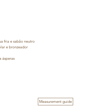
 fria e sabão neutro
olar e bronzeador
s ásperas
Measurement guide