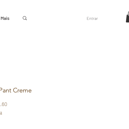
Mais
Entrar
 Pant Creme
r
Sale
8,60
Price
ga