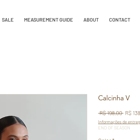
SALE
MEASUREMENT GUIDE
ABOUT
CONTACT
Calcinha V
Regula
 R$ 198,00 
R$ 13
Price
Informações de entre
END OF SEASON