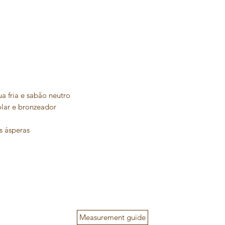
 fria e sabão neutro
olar e bronzeador
s ásperas
Measurement guide