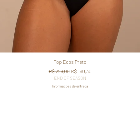
Quick View
Top Ecos Preto
Regular Price
Sale Price
R$ 229,00
R$ 160,30
END OF SEASON
Informações de entrega