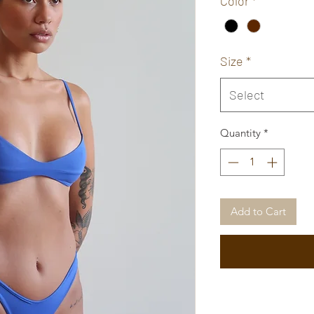
Color
*
Size
*
Select
Quantity
*
Add to Cart