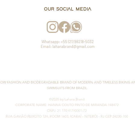
OUR SOCIAL MEDIA
Whatsapp: +55 (21) 98218-5032
Email: laharabrand@gmail.com
LOW FASHION AND BIODEGRADABLE BRAND OF MODERN AND TIMELESS BIKINIS A
SWIMSUITS FROM BRAZIL.
©2020 by Lahara Brand
CORPORATE NAME: HANNA COUTO PINTO DE MIRANDA 148472
CNPJ: 21.170.417/0001-72
RUA GAVIÃO PEIXOTO 124, ROOM 1603, ICARAÍ
- NITERÓI - RJ CEP 24230-100