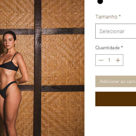
Tamanho
*
Selecionar
Quantidade
*
Adicionar ao carr