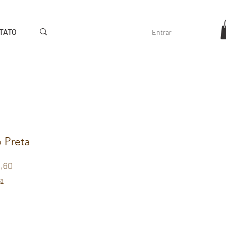
TATO
Entrar
o Preta
Preço
8,60
promocional
ga