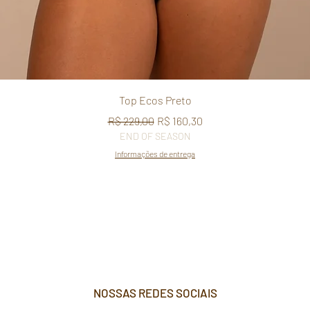
Visualização rápida
Top Ecos Preto
Preço normal
Preço promocional
R$ 229,00
R$ 160,30
END OF SEASON
Informações de entrega
NOSSAS REDES SOCIAIS