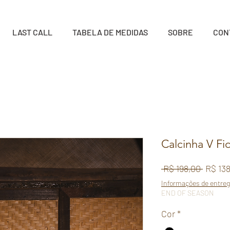
LAST CALL
TABELA DE MEDIDAS
SOBRE
CON
Calcinha V Fi
Preço
 R$ 198,00 
R$ 13
normal
Informações de entre
END OF SEASON
Cor
*