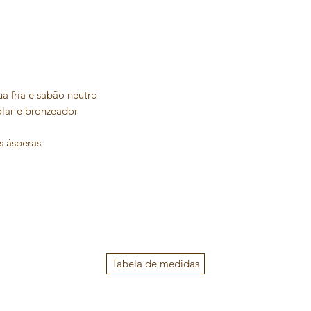
 fria e sabão neutro
olar e bronzeador
s ásperas
Tabela de medidas