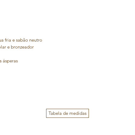
 fria e sabão neutro
olar e bronzeador
s ásperas
Tabela de medidas