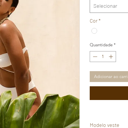
Selecionar
Cor
*
Quantidade
*
Adicionar ao carr
Modelo veste