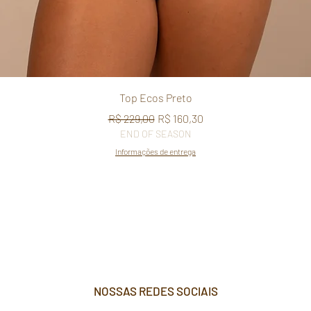
Visualização rápida
Top Ecos Preto
Preço normal
Preço promocional
R$ 229,00
R$ 160,30
END OF SEASON
Informações de entrega
NOSSAS REDES SOCIAIS