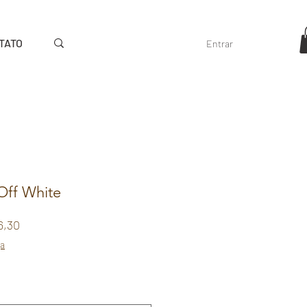
TATO
Entrar
Off White
Preço
6,30
l
promocional
ga