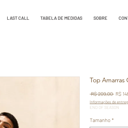
LAST CALL
TABELA DE MEDIDAS
SOBRE
CON
Top Amarras 
Preço
 R$ 209,00 
R$ 14
norma
Informações de entre
END OF SEASON
Tamanho
*